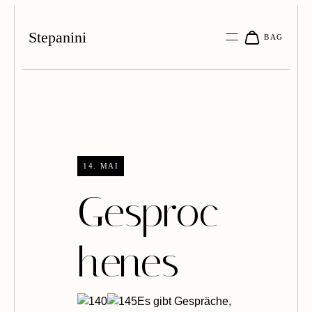
Stepanini
14. MAI
Gesproc
henes
Es gibt Gespräche,