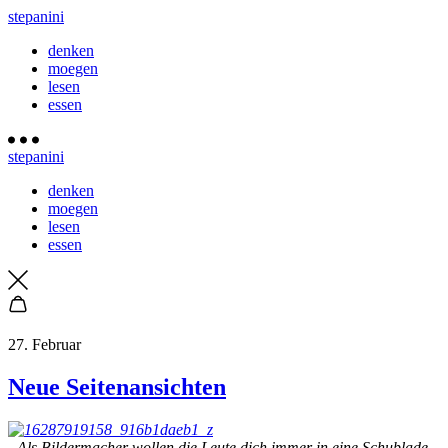
stepanini
denken
moegen
lesen
essen
stepanini
denken
moegen
lesen
essen
27. Februar
Neue Seitenansichten
„Als Bildermacher wollen die Leute dich immer in eine Schublade