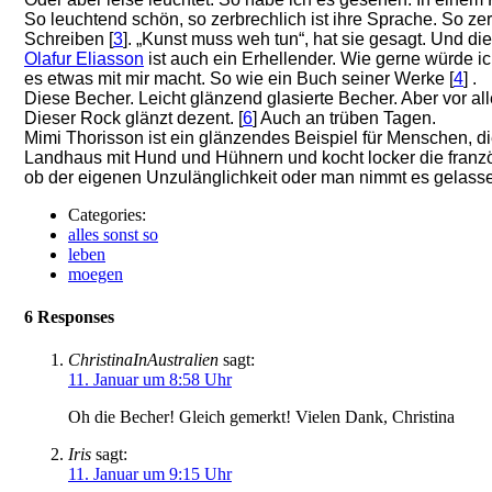
So leuchtend schön, so zerbrechlich ist ihre Sprache. So z
Schreiben [
3
]. „Kunst muss weh tun“, hat sie gesagt. Und di
Olafur Eliasson
ist auch ein Erhellender. Wie gerne würde i
es etwas mit mir macht. So wie ein Buch seiner Werke [
4
] .
Diese Becher. Leicht glänzend glasierte Becher. Aber vor all
Dieser Rock glänzt dezent. [
6
] Auch an trüben Tagen.
Mimi Thorisson ist ein glänzendes Beispiel für Menschen, di
Landhaus mit Hund und Hühnern und kocht locker die französ
ob der eigenen Unzulänglichkeit oder man nimmt es gelassen
Categories:
alles sonst so
leben
moegen
6 Responses
ChristinaInAustralien
sagt:
11. Januar um 8:58 Uhr
Oh die Becher! Gleich gemerkt! Vielen Dank, Christina
Iris
sagt:
11. Januar um 9:15 Uhr