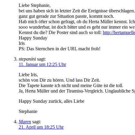
Liebe Stephanie,
bei uns haben sich in letzter Zeit die Ereignisse überschlag
ganz gut gerade zur Situation passte, kommt noch.
Hab mich öfter schon gefragt, ob du Herta Müller kennst. Ich l
sooo wunderbar, ist doch bitter und es geht nur immer ein we
Kennst du die? Die Poster sind auch so toll:
http://hertamuell
Happy Sunday
Iris
PS: Das Sternchen in der URL macht froh!
stepanini
sagt:
11. Januar um 12:25 Uhr
Liebe Iris,
schön von Dir zu hören. Und lass Dir Zeit.
Die Tapete kannte ich nicht und meine Güte ist die toll.
Ja, Herta Müller und der Tiramisu-Vergleich. Unglaubliche Sp
Happy Sunday zurück, alles Liebe
Stephanie
Maren
sagt:
21. April um 18:25 Uhr