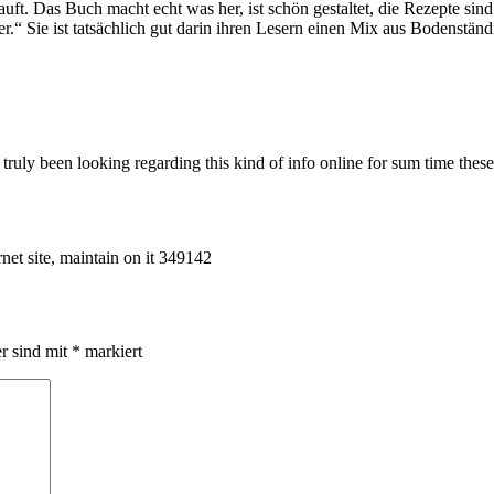
. Das Buch macht echt was her, ist schön gestaltet, die Rezepte sind v
Sie ist tatsächlich gut darin ihren Lesern einen Mix aus Bodenständig
truly been looking regarding this kind of info online for sum time thes
rnet site, maintain on it 349142
er sind mit
*
markiert