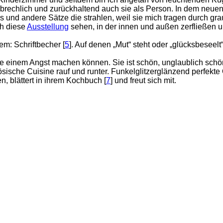
erbrechlich und zurückhaltend auch sie als Person. In dem neue
es und andere Sätze die strahlen, weil sie mich tragen durch gr
ch diese
Ausstellung
sehen, in der innen und außen zerfließen u
em: Schriftbecher [
5
]. Auf denen „Mut“ steht oder „glücksbeseelt
e einem Angst machen können. Sie ist schön, unglaublich schön,
ische Cuisine rauf und runter. Funkelglitzerglänzend perfekte 
, blättert in ihrem Kochbuch [
7
] und freut sich mit.