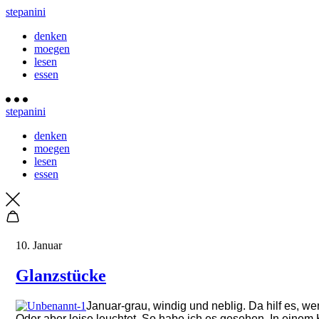
stepanini
denken
moegen
lesen
essen
stepanini
denken
moegen
lesen
essen
10. Januar
Glanzstücke
Januar-grau, windig und neblig. Da hilf es, wen
Oder aber leise leuchtet. So habe ich es gesehen. In einem