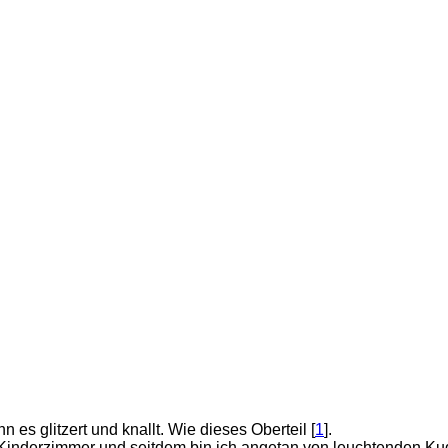
n es glitzert und knallt. Wie dieses Oberteil [
1
].
 Kinderzimmer und seitdem bin ich angetan von leuchtenden Kug