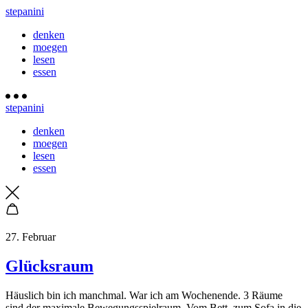
stepanini
denken
moegen
lesen
essen
stepanini
denken
moegen
lesen
essen
27. Februar
Glücksraum
Häuslich bin ich manchmal. War ich am Wochenende. 3 Räume
sind der maximale Bewegungsspielraum. Vom Bett, zum Sofa in die