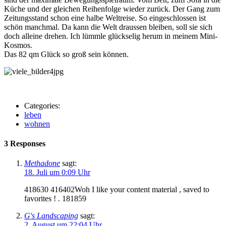
Küche und der gleichen Reihenfolge wieder zurück. Der Gang zum
Zeitungsstand schon eine halbe Weltreise. So eingeschlossen ist
schön manchmal. Da kann die Welt draussen bleiben, soll sie sich
doch alleine drehen. Ich lümmle glückselig herum in meinem Mini-
Kosmos.
Das 82 qm Glück so groß sein können.
Categories:
leben
wohnen
3 Responses
Methadone
sagt:
18. Juli um 0:09 Uhr
418630 416402Woh I like your content material , saved to
favorites ! . 181859
G's Landscaping
sagt:
2. August um 22:04 Uhr