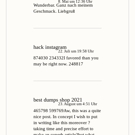
8. Mai um 12:36 Uhr
Wunderbar. Ganz nach meinem
Geschmack. Liebgruß
hack instagram
22. Juli um 19:58 Uhr
874030 234332I favored than you
may be right now. 248817
best dumps shop 2021
23. August um 4:51 Uhr
465798 599769Aw, this was a quite
nice post. In concept I wish to put
in writing like this moreover ?
taking time and precise effort to
make an superb article?but what