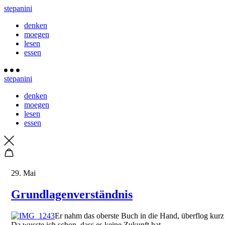
stepanini
denken
moegen
lesen
essen
stepanini
denken
moegen
lesen
essen
29. Mai
Grundlagenverständnis
Er nahm das oberste Buch in die Hand, überflog kurz 
Da wusste ich schon, dass es keine Zukunft hat.