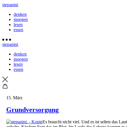
stepanini
denken
moegen
lesen
essen
stepanini
denken
moegen
lesen
essen
15. März
Grundversorgung
Es braucht nicht viel. Und es ist selten das La
anhalte. Kindern liegt das im Blut. Im Laufe des Lebens kommt es