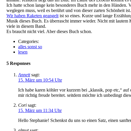
Ich hatte schon lange kein besonderes Buch mehr in den Händen. Vi
weglegen muss, weil es berührt und von dieser zarten Schönheit ist.
Wir haben Raketen geangelt
ist so eines. Kurze und lange Erzählun
Musik dieses Buch. Es überrascht immer wieder. Nicht mit lautem Kr
viele in diesem Band.
Es braucht nicht viel. Aber dieses Buch schon.
Categories:
alles sonst so
lesen
5 Responses
Annett
sagt:
15. März um 10:54 Uhr
Ich habe karen köhler vor kurzem bei „klassik, pop etc,“ auf
mir richtig freude bereitet. seitdem möchte ich unbedingt die
Cori
sagt:
15. März um 11:34 Uhr
Hello Stephanie! Schenkst du uns so einen Satz, einen sanft
almut
sagt: