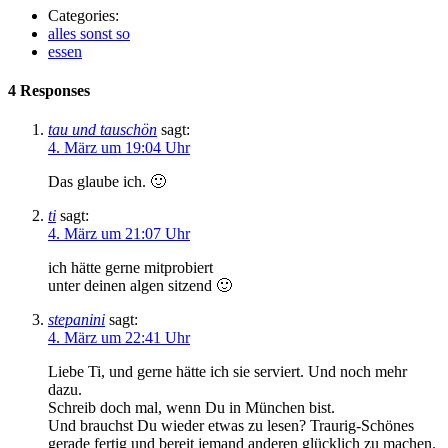
Categories:
alles sonst so
essen
4 Responses
tau und tauschön
sagt:
4. März um 19:04 Uhr
Das glaube ich. 🙂
ti
sagt:
4. März um 21:07 Uhr
ich hätte gerne mitprobiert
unter deinen algen sitzend 🙂
stepanini
sagt:
4. März um 22:41 Uhr
Liebe Ti, und gerne hätte ich sie serviert. Und noch mehr
dazu.
Schreib doch mal, wenn Du in München bist.
Und brauchst Du wieder etwas zu lesen? Traurig-Schönes
gerade fertig und bereit jemand anderen glücklich zu machen.