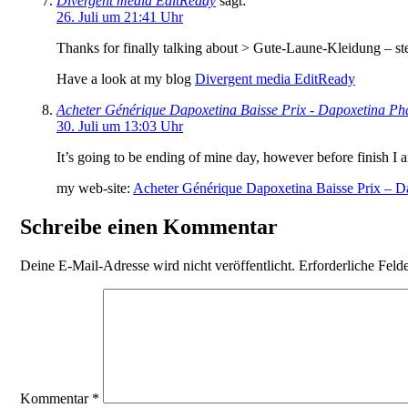
Divergent media EditReady
sagt:
26. Juli um 21:41 Uhr
Thanks for finally talking about > Gute-Laune-Kleidung – st
Have a look at my blog
Divergent media EditReady
Acheter Générique Dapoxetina Baisse Prix - Dapoxetina P
30. Juli um 13:03 Uhr
It’s going to be ending of mine day, however before finish I
my web-site:
Acheter Générique Dapoxetina Baisse Prix – D
Schreibe einen Kommentar
Deine E-Mail-Adresse wird nicht veröffentlicht.
Erforderliche Feld
Kommentar
*