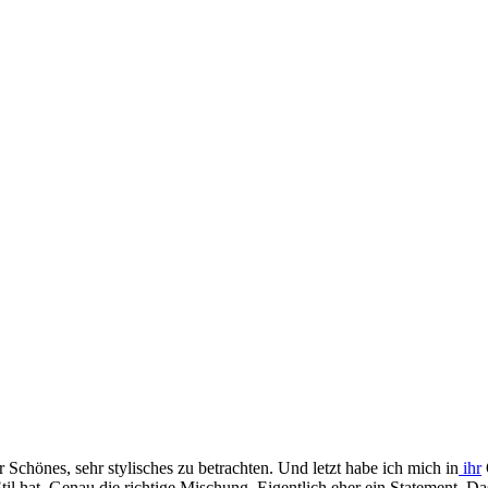
 Schönes, sehr stylisches zu betrachten. Und letzt habe ich mich in
ihr
O
til hat. Genau die richtige Mischung. Eigentlich eher ein Statement. Da