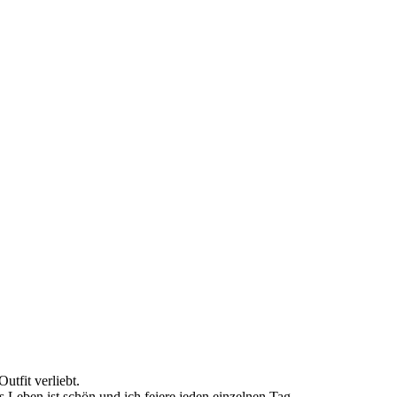
utfit verliebt.
s Leben ist schön und ich feiere jeden einzelnen Tag.