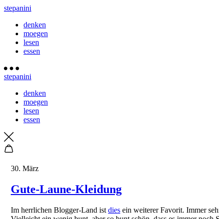
stepanini
denken
moegen
lesen
essen
stepanini
denken
moegen
lesen
essen
30. März
Gute-Laune-Kleidung
Im herrlichen Blogger-Land ist
dies
ein weiterer Favorit. Immer sehr
Vielleicht ein wenig bunt, aber so bunt schön, dass es immer noch S