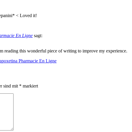
epanini* < Loved it!
harmacie En Ligne
sagt:
 am reading this wonderful piece of writing to improve my experience.
apoxetina Pharmacie En Ligne
er sind mit
*
markiert