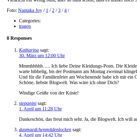
Foto:
Nantaka Joy
/
1
/
2
/
3
/
4
/
Categories:
tragen
8 Responses
Katharina
sagt:
30. März um 12:00 Uhr
Mmmhhhhh….. Ich liebe Deine Kleidungs-Posts. Die Kleider, d
warte hibbelig, bis der Postmann am Montag zweimal klingel
Und für die Familienfeier am Wochenende habe ich mir ein Ou
Schöne, liebste Blogwelt. Was wäre ich ohne Dich?
Windige Grüße von der Küste!
stepanini
sagt:
1. April um 11:28 Uhr
Dankeschön, das freut mich sehr. Ja, die Blogwelt. Ich will
dasmaedchenmitdenlocken
sagt:
4. April um 14:42 Uhr