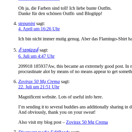
Oh ja, die Farben sind toll! Ich liebe bunte Outfits.
Danke für den schönen Outfit- und Blogtipp!
stepanini
sagt:
4. April um 16:26 Uhr
Ich bin nicht immer mutig genug. Aber das Flamingo-Shirt ha
ถ้วยฟอยล์
sagt:
6. Juli um 4:47 Uhr
209918 185937Aw, this became an extremely good post. In notion
procrastinate alot by means of no means appear to get some
Zovirax 50 Mg Crema
sagt:
22. Juli um 21:51 Uhr
Magnificent website. Lots of useful info here.
I’m sending it to several buddies ans additionally sharing in d
And obviously, thank you on your sweat!
Also visit my blog post –
Zovirax 50 Mg Crema