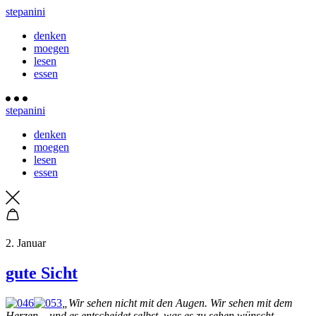
stepanini
denken
moegen
lesen
essen
stepanini
denken
moegen
lesen
essen
2. Januar
gute Sicht
„
Wir sehen nicht mit den Augen. Wir sehen mit dem
Herzen – und es entscheidet selbst, was es zu sehen wünscht.