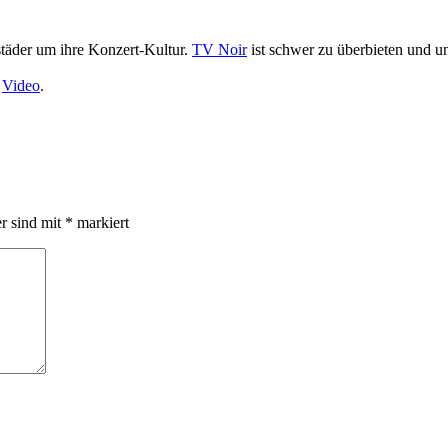
städer um ihre Konzert-Kultur.
TV Noir
ist schwer zu überbieten und u
s
Video
.
er sind mit
*
markiert