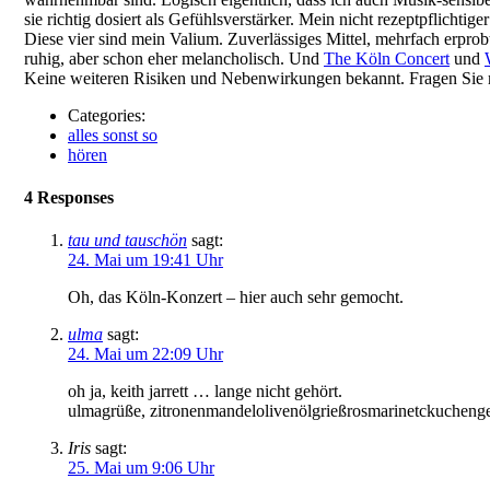
sie richtig dosiert als Gefühlsverstärker. Mein nicht rezeptpflichti
Diese vier sind mein Valium. Zuverlässiges Mittel, mehrfach erprobt
ruhig, aber schon eher melancholisch. Und
The Köln Concert
und
Keine weiteren Risiken und Nebenwirkungen bekannt. Fragen Sie 
Categories:
alles sonst so
hören
4 Responses
tau und tauschön
sagt:
24. Mai um 19:41 Uhr
Oh, das Köln-Konzert – hier auch sehr gemocht.
ulma
sagt:
24. Mai um 22:09 Uhr
oh ja, keith jarrett … lange nicht gehört.
ulmagrüße, zitronenmandelolivenölgrießrosmarinetckucheng
Iris
sagt:
25. Mai um 9:06 Uhr