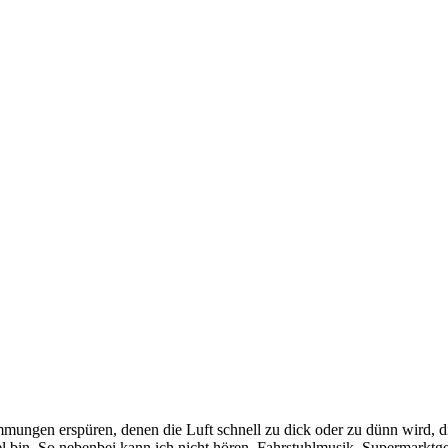
mmungen erspüren, denen die Luft schnell zu dick oder zu dünn wird, d
l bin. So nebenbei kann ich nicht hören. Fahrstuhlmusik, Supermarktge