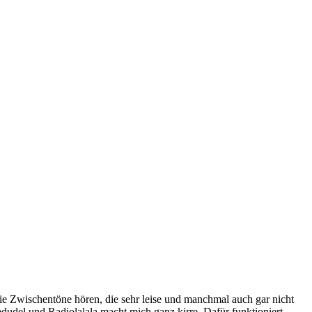
ie Zwischentöne hören, die sehr leise und manchmal auch gar nicht
dudel und Radiolalala macht mich ganz kirre. Dafür funktioniert