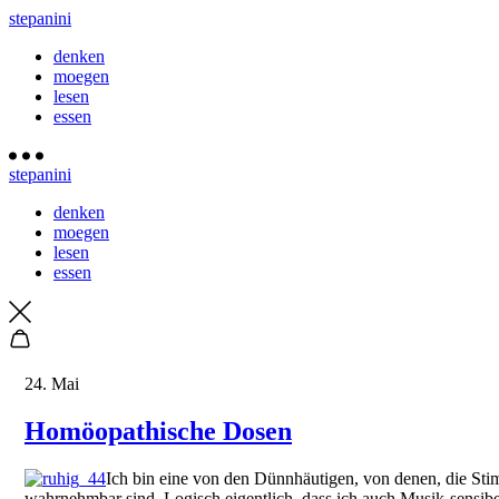
stepanini
denken
moegen
lesen
essen
stepanini
denken
moegen
lesen
essen
24. Mai
Homöopathische Dosen
Ich bin eine von den Dünnhäutigen, von denen, die Sti
wahrnehmbar sind. Logisch eigentlich, dass ich auch Musik-sensibe