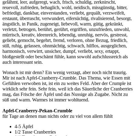
gelähmt, leer, aufgeregt, wach, frisch, schuldig, zerknirscht,
reuevoll, zufrieden, behaglich, wohl, neidisch, missgünstig, bitter,
befriedigt, dankbar, einverstanden, verliebt, gequält, verzweifelt,
erstaunt, überrascht, verwundert, eifersüchtig, rivalisierend, besorgt,
ängstlich, in Panik, zugeneigt, liebevoll, warm, gütig, gekränkt,
verletzt, betrogen, berührt, gerührt, ergriffen, unzufrieden, unwohl,
mürrisch, kreativ, ideenreich, lebendig, unruhig, nervös, gestresst,
geliebt, gemocht, begehrt, fremd, verloren, ohne Bezug, friedlich,
still, ruhig, gelassen, ohnmächtig, schwach, hilflos, ausgeglichen,
harmonisch, verwirrt, unsicher, dumpf, verliebt, sexy, ertappt,
bloßgestellt oder beschämt fühle, kann sowohl aufschlussreich als
auch interessant sein.
Wonach ist mir denn? Ein wenig verzagt, aber noch nicht traurig.
Mir ist nach Apfel-Cranberry-Crumble. Das Thema, wie Essen mit
Gefühlen verwoben ist, ist ein zu weites Feld. Aber der Crumple ist
wirklich sehr fein. Sehr fein, weil ich das Säuerliche der Cranberries
mag, das Frische der Äpfel und das Nussige als Zugabe. Nicht zu
süß und warm. Warmes ist immer wohltuend.
Apfel-Cranberry-Pekan-Crumble
für Tage an denen man nichts oder zu viel von allem fühlt
4-5 Äpfel
1/2 Tasse Cranberries