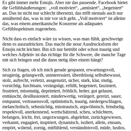
Es gibt immer mehr Emojis. Aber nie das passende. Facebook bietet
die Gefühlsäußerungen: „voll motiviert“, „amüsiert“, „begeistert“
an. Das ist nicht nur schlecht übersetzt, das trifft niemals auch nur
annähernd das, was in mir vor sich geht. „Voll motiviert“ ist alleine
das, was einem amerikanische Konzerne als adäquates
Gefühlsspektrum zugestehen.
Nicht dass es einfach wäre zu wissen, was man fühlt, geschweige
denn es auszudrücken. Das macht die neue Ausdrucksform der
Emojis nicht leichter. Bin ich nur betrübt oder schon traurig und
welches Adjektiv ist das richtige für die Schwere, die manche Tage
mit sich bringen und die dann stetig über einem hängt?
Sich zu fragen, ob ich mich gerade gespannt, erwartungsvoll,
neugierig, gelangweilt, uninteressiert, überdrüssig selbstbewusst,
stolz, aufrecht, verletzt, ausgenutzt, sicher, stark, klar, mutig,
vorsichtig, furchtsam, verängstigt, erfüllt, begeistert, fasziniert,
frustriert, missmutig, deprimiert, fröhlich, heiter, gut gelaunt,
enttäuscht, desillusioniert, minderwertig, verärgert, gereizt, sauer,
entspannt, vertrauensvoll, optimistisch, traurig, niedergeschlagen,
melancholisch, sehnsüchtig, misstrauisch, argwöhnisch, feindselig,
respektvoll, anerkennend, wertschätzend, scheu, schüchtern,
befangen, leicht, frei, ungezwungen, abgelehnt, zurückgewiesen,
verkannt, engagiert, inspiriert, dynamisch, isoliert, allein, einsam,
empört, wütend, zornig, mitfühlend, verständnisvoll, müde, lustlos,