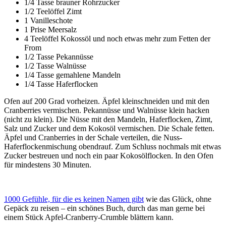
1/4 Tasse brauner Rohrzucker
1/2 Teelöffel Zimt
1 Vanilleschote
1 Prise Meersalz
4 Teelöffel Kokossöl und noch etwas mehr zum Fetten der
From
1/2 Tasse Pekannüsse
1/2 Tasse Walnüsse
1/4 Tasse gemahlene Mandeln
1/4 Tasse Haferflocken
Ofen auf 200 Grad vorheizen. Äpfel kleinschneiden und mit den
Cranberries vermischen. Pekannüsse und Walnüsse klein hacken
(nicht zu klein). Die Nüsse mit den Mandeln, Haferflocken, Zimt,
Salz und Zucker und dem Kokosöl vermischen. Die Schale fetten.
Äpfel und Cranberries in der Schale verteilen, die Nuss-
Haferflockenmischung obendrauf. Zum Schluss nochmals mit etwas
Zucker bestreuen und noch ein paar Kokosölflocken. In den Ofen
für mindestens 30 Minuten.
1000 Gefühle, für die es keinen Namen gibt
wie das Glück, ohne
Gepäck zu reisen – ein schönes Buch, durch das man gerne bei
einem Stück Apfel-Cranberry-Crumble blättern kann.