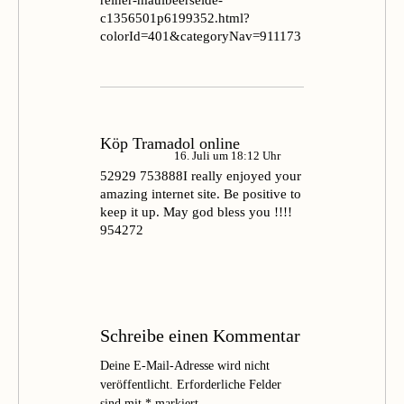
reiner-maulbeerseide-
c1356501p6199352.html?
colorId=401&categoryNav=911173
Köp Tramadol online
16. Juli um 18:12 Uhr
52929 753888I really enjoyed your
amazing internet site. Be positive to
keep it up. May god bless you !!!!
954272
Schreibe einen Kommentar
Deine E-Mail-Adresse wird nicht
veröffentlicht.
Erforderliche Felder
sind mit
*
markiert