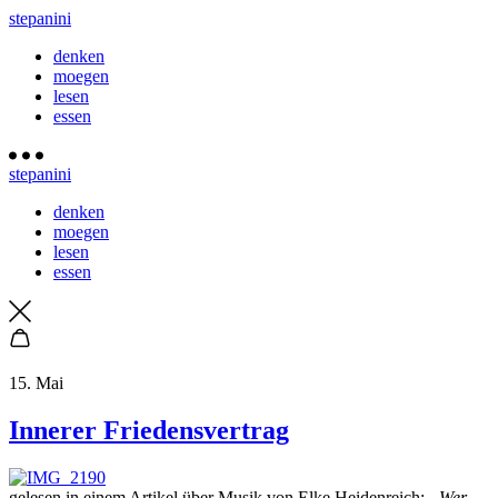
stepanini
denken
moegen
lesen
essen
stepanini
denken
moegen
lesen
essen
15. Mai
Innerer Friedensvertrag
gelesen in einem Artikel über Musik von Elke Heidenreich:
„Wer