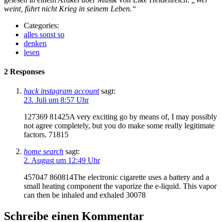
weint, führt nicht Krieg in seinem Leben.“
Categories:
alles sonst so
denken
lesen
2 Responses
hack instagram account
sagt:
23. Juli um 8:57 Uhr
127369 81425A very exciting go by means of, I may possibly
not agree completely, but you do make some really legitimate
factors. 71815
home search
sagt:
2. August um 12:49 Uhr
457047 860814The electronic cigarette uses a battery and a
small heating component the vaporize the e-liquid. This vapor
can then be inhaled and exhaled 30078
Schreibe einen Kommentar