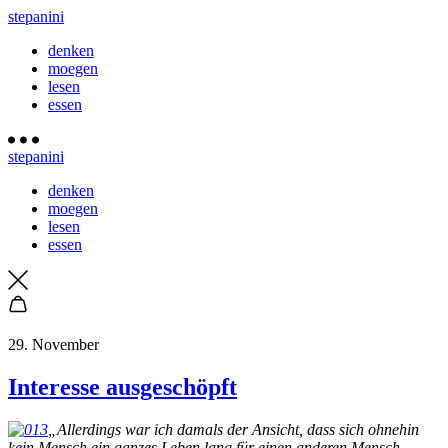
stepanini
denken
moegen
lesen
essen
stepanini
denken
moegen
lesen
essen
29. November
Interesse ausgeschöpft
„Allerdings war ich damals der Ansicht, dass sich ohnehin
kein Mensch ein ganzes Leben lang für einen anderen Mensch