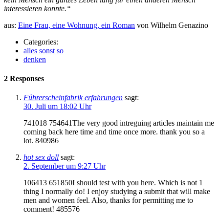
interessieren konnte.“
aus:
Eine Frau, eine Wohnung, ein Roman
von Wilhelm Genazino
Categories:
alles sonst so
denken
2 Responses
Führerscheinfabrik erfahrungen
sagt:
30. Juli um 18:02 Uhr
741018 754641The very good intreguing articles maintain me
coming back here time and time once more. thank you so a
lot. 840986
hot sex doll
sagt:
2. September um 9:27 Uhr
106413 651850I should test with you here. Which is not 1
thing I normally do! I enjoy studying a submit that will make
men and women feel. Also, thanks for permitting me to
comment! 485576