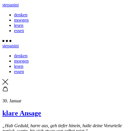
stepanini
denken
moegen
lesen
essen
stepanini
denken
moegen
lesen
essen
30. Januar
klare Ansage
„Hab Geduld, harre aus, geh tiefer hinein, halte deine Vorurteile
zurück, warte, bis sich etwas von selbst zeigt.“