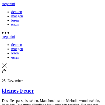
stepanini
denken
moegen
lesen
essen
stepanini
denken
moegen
lesen
essen
25. Dezember
kleines Feuer
D
as alles passt, ist selten. Manchmal ist die Melodie wunderschön,
über den Text muss allerdings hinweggehört werden. Ein anderes