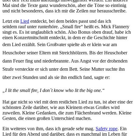
Mal sind die Texte ganz wunderschön, aber die Töne so eintönig
und nicht besonderes, dass ich mir die Zeilen nur herausschreibe.
Letzt ein
Lied
entdeckt, bei dem beides passt und das ich
seitdem rauf unter runterhöre. „Small fire“ heißt es. Mick Flannery
singt es. Es ist unglaublich schön. Also Bonus oben drauf, habe ich
einen Konzertmitschnitt entdeckt, in dem er die Geschichte hinter
dem Lied erzählt.
Sein Großvater spielte als er klein war am
Heuschober seiner Eltern mit Streichhölzern. Bis der Heuschober
dann Feuer fing und niederbrannte. Aus Angst vor der drohenden
Strafe versteckte er sich unter dem Bett. Seine Mutter suchte ihn
über zwei Stunden und als sie ihn endlich fand, sagte er:
„I
lit the small fire,
I don´t know who lit the big one.“
Hat gar nicht so viel mit dem restlichen Lied zu tun, ist aber eine der
schönsten Zeile darüber, wie aus Kleinem etwas Großes wird
zuweilen. Kleine Gedanken, die zum Flächenbrand werden. Kleine
Gesten, die einen großen Unterschied machen.
Ein weiteres von ihm, dass ich gerade sehr mag.
Safety rope
. Ein
Lied für den Abend und darüber, dass es manchmal im Leben für