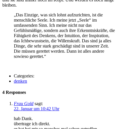
bleiben.
„Das Einzige, was sich lohnt aufzurichten, ist die
menschliche Seele. Ich meine jetzt „Seele“ im
umfassenden Sinn. Ich meine nicht nur das
Gefühlsmäßige, sondern auch ihre Erkenntniskräfte, die
Fähigkeit des Denkens, der Intuition, der Inspiration,
das Ichbewusstsein, die Willenskraft. Das sind ja alles
Dinge, die sehr stark geschädigt sind in unserer Zeit.
Die müssen gerettet werden. Dann ist alles andere
sowieso gerettet.“
Categories:
denken
4 Responses
Frau Gold
sagt:
22. Januar um 10:42 Uhr
hab Dank.
übertrage ich direkt.
er hat bei mir so manches mal schon getroffen.