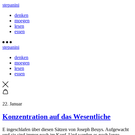
stepanini
denken
moegen
lesen
essen
stepanini
denken
moegen
lesen
essen
22. Januar
Konzentration auf das Wesentliche
E
ingeschlafen über diesen Sätzen von Joseph Beuys. Aufgewacht
und sie sind immer noch im Kopf. Und werden es noch lange