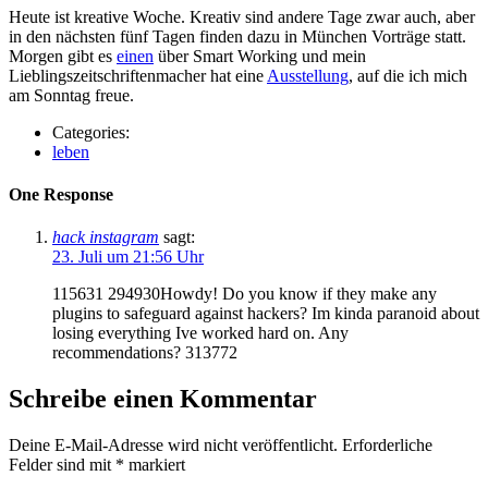
Heute ist kreative Woche. Kreativ sind andere Tage zwar auch, aber
in den nächsten fünf Tagen finden dazu in München Vorträge statt.
Morgen gibt es
einen
über Smart Working und mein
Lieblingszeitschriftenmacher hat eine
Ausstellung
, auf die ich mich
am Sonntag freue.
Categories:
leben
One Response
hack instagram
sagt:
23. Juli um 21:56 Uhr
115631 294930Howdy! Do you know if they make any
plugins to safeguard against hackers? Im kinda paranoid about
losing everything Ive worked hard on. Any
recommendations? 313772
Schreibe einen Kommentar
Deine E-Mail-Adresse wird nicht veröffentlicht.
Erforderliche
Felder sind mit
*
markiert