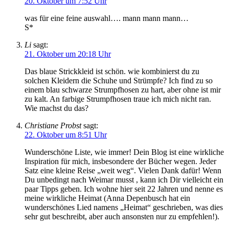
20. Oktober um 7:52 Uhr
was für eine feine auswahl…. mann mann mann…
S*
Li
sagt:
21. Oktober um 20:18 Uhr
Das blaue Strickkleid ist schön. wie kombinierst du zu
solchen Kleidern die Schuhe und Strümpfe? Ich find zu so
einem blau schwarze Strumpfhosen zu hart, aber ohne ist mir
zu kalt. An farbige Strumpfhosen traue ich mich nicht ran.
Wie machst du das?
Christiane Probst
sagt:
22. Oktober um 8:51 Uhr
Wunderschöne Liste, wie immer! Dein Blog ist eine wirkliche
Inspiration für mich, insbesondere der Bücher wegen. Jeder
Satz eine kleine Reise „weit weg“. Vielen Dank dafür! Wenn
Du unbedingt nach Weimar musst , kann ich Dir vielleicht ein
paar Tipps geben. Ich wohne hier seit 22 Jahren und nenne es
meine wirkliche Heimat (Anna Depenbusch hat ein
wunderschönes Lied namens „Heimat“ geschrieben, was dies
sehr gut beschreibt, aber auch ansonsten nur zu empfehlen!).