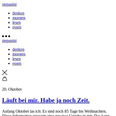
stepanini
denken
moegen
lesen
essen
stepanini
denken
moegen
lesen
essen
20. Oktober
Läuft bei mir. Habe ja noch Zeit.
A
nfang Oktober las ich: Es sind noch 85 Tage bis Weihnachten.
Diese Information erzeugte eine gewisse Unruhe in mir. Das kann