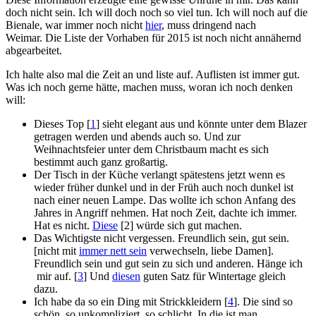
doch nicht sein. Ich will doch noch so viel tun. Ich will noch auf die
Bienale, war immer noch nicht
hier
, muss dringend nach
Weimar. Die Liste der Vorhaben für 2015 ist noch nicht annähernd
abgearbeitet.
Ich halte also mal die Zeit an und liste auf. Auflisten ist immer gut.
Was ich noch gerne hätte, machen muss, woran ich noch denken
will:
Dieses Top [
1
] sieht elegant aus und könnte unter dem Blazer
getragen werden und abends auch so. Und zur
Weihnachtsfeier unter dem Christbaum macht es sich
bestimmt auch ganz großartig.
Der Tisch in der Küche verlangt spätestens jetzt wenn es
wieder früher dunkel und in der Früh auch noch dunkel ist
nach einer neuen Lampe. Das wollte ich schon Anfang des
Jahres in Angriff nehmen. Hat noch Zeit, dachte ich immer.
Hat es nicht.
Diese
[2] würde sich gut machen.
Das Wichtigste nicht vergessen. Freundlich sein, gut sein.
[nicht mit
immer nett sein
verwechseln, liebe Damen].
Freundlich sein und gut sein zu sich und anderen. Hänge ich
mir auf. [
3
] Und
diesen
guten Satz für Wintertage gleich
dazu.
Ich habe da so ein Ding mit Strickkleidern [
4
]. Die sind so
schön, so unkompliziert, so schlicht. In die ist man