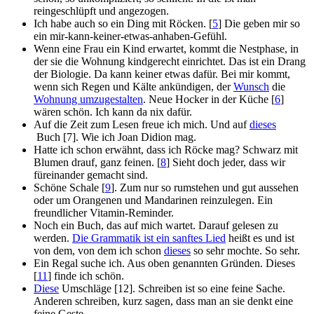
reingeschlüpft und angezogen.
Ich habe auch so ein Ding mit Röcken. [
5
] Die geben mir so
ein mir-kann-keiner-etwas-anhaben-Gefühl.
Wenn eine Frau ein Kind erwartet, kommt die Nestphase, in
der sie die Wohnung kindgerecht einrichtet. Das ist ein Drang
der Biologie. Da kann keiner etwas dafür. Bei mir kommt,
wenn sich Regen und Kälte ankündigen, der
Wunsch
die
Wohnung umzugestalten
. Neue Hocker in der Küche [
6
]
wären schön. Ich kann da nix dafür.
Auf die Zeit zum Lesen freue ich mich. Und auf
dieses
Buch [7]. Wie ich Joan Didion mag.
Hatte ich schon erwähnt, dass ich Röcke mag? Schwarz mit
Blumen drauf, ganz feinen. [
8
] Sieht doch jeder, dass wir
füreinander gemacht sind.
Schöne Schale [
9
]. Zum nur so rumstehen und gut aussehen
oder um Orangenen und Mandarinen reinzulegen. Ein
freundlicher Vitamin-Reminder.
Noch ein Buch, das auf mich wartet. Darauf gelesen zu
werden.
Die Grammatik ist ein sanftes Lied
heißt es und ist
von dem, von dem ich schon
dieses
so sehr mochte. So sehr.
Ein Regal suche ich. Aus oben genannten Gründen. Dieses
[
11
] finde ich schön.
Diese
Umschläge [12]. Schreiben ist so eine feine Sache.
Anderen schreiben, kurz sagen, dass man an sie denkt eine
feine Geste.