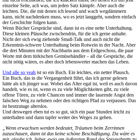
einzelne Seite, ach was, um jeden Satz kämpfe. Aber auch die
leichten. Die, die mit denen ich lesend und wach wegdämmern
kann, nicht nachdenken muss, wo es jetzt langgeht, sondern einfach
der Geschichte folgen kann.
Wenn Bücher Gespräche sind, dann ist es eine nette Unterhaltung.
Diese kleinen Pläusche zwischendrin, für die ich gerne anhalte.
Nicht der sich ewig ziehende Small-Talk und auch nicht die
Erkenntnis-schwere Unterhaltung beim Rotwein in der Nacht. Aber
die drei Minuten mit der Nachbarin aus dem Erdgeschoss, die paar
Worte mit dem türkischen Gemüsehändler – all die Gespräche, die
nicht nötig wären, es aber doch lebenswerter machen das Leben.
Und alle so yeah
ist so ein Buch. Ein leichtes, ein netter Plausch.
Ein Buch, das in die Vergangenheit führt, das ich gerne gelesen
hätte als ich jünger war. Wobei das Alter egal ist, weil es auch davon
handelt, wie es ist, wenn es zu viele Möglichkeiten gibt, zu viele
offene Türen, zu viele Chancen und immer die lauernde Angst den
falschen Weg zu nehmen oder den richtigen Pfad zu verpassen. Das
ist heutzutage alterslos.
Und deswegen eben tut es so gut, sich ein paar Stunden leicht zu
unterhalten und dann tapfer weiter des Weges zu gehen.
„Wenn erwachsen werden bedeutet, Träumen beim Zerrinnen
zuzuschauen, dann ist das keine schöne Beschäftigung. Da wäre es
mir, glaube ich, lieber, ewig am äußersten Rand des Sprungbretts zu