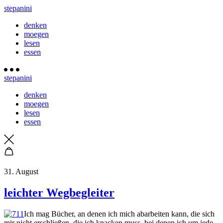
stepanini
denken
moegen
lesen
essen
stepanini
denken
moegen
lesen
essen
31. August
leichter Wegbegleiter
Ich mag Bücher, an denen ich mich abarbeiten kann, die sich
mir nicht erschließen, die ich knacken muss, bei denen ich um jede