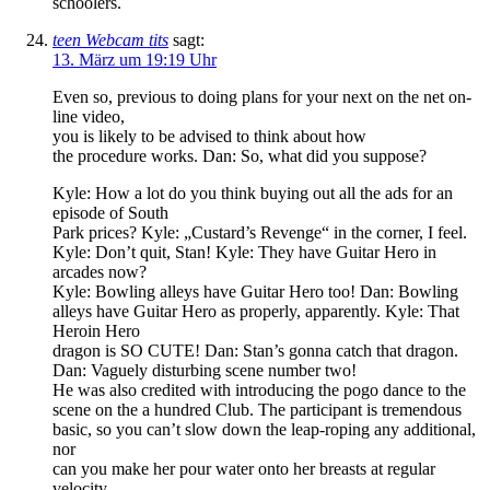
schoolers.
teen Webcam tits
sagt:
13. März um 19:19 Uhr
Even so, previous to doing plans for your next on the net on-
line video,
you is likely to be advised to think about how
the procedure works. Dan: So, what did you suppose?
Kyle: How a lot do you think buying out all the ads for an
episode of South
Park prices? Kyle: „Custard’s Revenge“ in the corner, I feel.
Kyle: Don’t quit, Stan! Kyle: They have Guitar Hero in
arcades now?
Kyle: Bowling alleys have Guitar Hero too! Dan: Bowling
alleys have Guitar Hero as properly, apparently. Kyle: That
Heroin Hero
dragon is SO CUTE! Dan: Stan’s gonna catch that dragon.
Dan: Vaguely disturbing scene number two!
He was also credited with introducing the pogo dance to the
scene on the a hundred Club. The participant is tremendous
basic, so you can’t slow down the leap-roping any additional,
nor
can you make her pour water onto her breasts at regular
velocity.