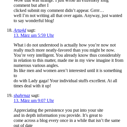
Wow that was strange. I just wrote an extremely long
comment but after I
clicked submit my comment didn’t appear. Grrrr…
well I’m not writing all that over again. Anyway, just wanted
to say wonderful blog!
Arta4d
sagt:
13. März um 5:59 Uhr
What i do not understood is actually how you’re now not
really much more neatly-favored than you might be now.
You’re very intelligent. You already know thus considerably
in relation to this matter, made me in my view imagine it from
numerous various angles.
Its like men and women aren’t interested until it is something
to
do with Lady gaga! Your individual stuffs excellent. At all
times deal with it up!
shahrnaz
sagt:
13. März um 9:07 Uhr
Appreciating the persistence you put into your site
and in depth information you provide. It’s great to
come across a blog every once in a while that isn’t the same
out of date