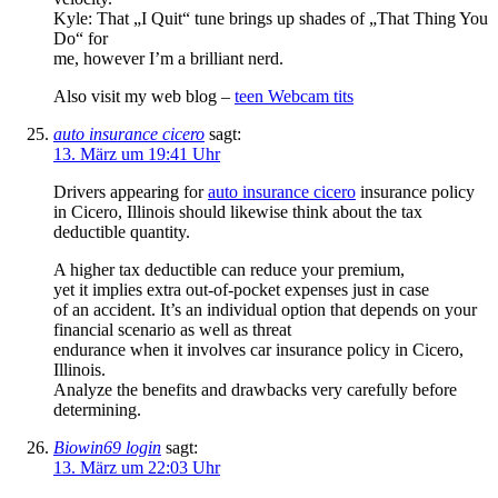
Kyle: That „I Quit“ tune brings up shades of „That Thing You
Do“ for
me, however I’m a brilliant nerd.
Also visit my web blog –
teen Webcam tits
auto insurance cicero
sagt:
13. März um 19:41 Uhr
Drivers appearing for
auto insurance cicero
insurance policy
in Cicero, Illinois should likewise think about the tax
deductible quantity.
A higher tax deductible can reduce your premium,
yet it implies extra out-of-pocket expenses just in case
of an accident. It’s an individual option that depends on your
financial scenario as well as threat
endurance when it involves car insurance policy in Cicero,
Illinois.
Analyze the benefits and drawbacks very carefully before
determining.
Biowin69 login
sagt:
13. März um 22:03 Uhr