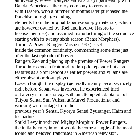
anniversary, Power Rangers ended a 25-yr partnership with
Bandai America as their toy company to crew up
with Hasbro, who a number of months later purchased the
franchise outright (excluding
elements from the original Japanese supply materials, which
are however owned by Toei and involve Hasbro to
license their use) and assumed manufacturing of the sequence
starting with its twenty sixth season (Beast Morphers).
Turbo: A Power Rangers Movie (1997) is set
inside the common continuity, commencing some time just
after the last episode of Power
Rangers Zeo and placing up the premise of Power Rangers
Turbo in essence a feature-duration pilot episode but also
features as a Soft Reboot as earlier powers and villains are
either absent or downplayed.
Loesch bought the display (generally mainly because, nicely
right before Saban was involved, he experienced tried
out a very similar strategy with an attempted adaptation of
Taiyou Sentai Sun Vulcan at Marvel Productions) and,
working with footage from the
previous year’s Sentai, Kyōryū Sentai Zyuranger, Haim and
his partner
Shuki Levy introduced Mighty Morphin‘ Power Rangers,
the initially entry in what would become a single of the most
iconic and beloved franchises in American television.