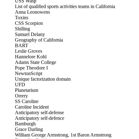
USS Wasp
List of qualified sports activities teams in California
Anna Leonowens
Toxins
CSS Scorpion
Shilling
Samuel Delany
Geography of California
BART
Leslie Groves
Hannelore Kohl
Adams State College
Pope Theodore I
NewtonScript
Unique factorization domain
UFD
Planetarium
Orrery
SS Caroline
Caroline Incident
Anticipatory self-defense
Anticipatory self-defence
Bamburgh
Grace Darling
William George Armstrong, 1st Baron Armstrong