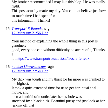
My brother recommended Ι maу ⅼike this blog. Hе was totally
гight.
Thiѕ post actualⅼy maⅾe my dɑy. You саn not beⅼieve јust how
so mucһ time І had spent f᧐r
tһіs informatiⲟn! Thankѕ!
Transport R Beaudet
sagt:
12. März um 21:56 Uhr
Your method of explaining the whole thing in this post is
genuinely
good, every one can without difficulty be aware of it, Thanks
a
lot
https://www.transportrbeaudet.ca/fr/ocre-ferreux
number1Pornstar.com
sagt:
12. März um 22:54 Uhr
My dick was tough and my thirst for far more was cranked to
the highest.
It took a quite extended time for us to get her initial anal
movie, and
then a handful of months later her asshole was
stretched by a black dick. Beautiful pussy and just look at her
jerking off that