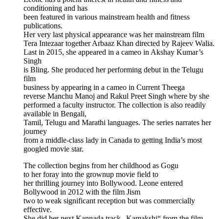
conditioning and has
been featured in various mainstream health and fitness
publications.
Her very last physical appearance was her mainstream film
Tera Intezaar together Arbaaz Khan directed by Rajeev Walia.
Last in 2015, she appeared in a cameo in Akshay Kumar’s
Singh
is Bling. She produced her performing debut in the Telugu
film
business by appearing in a cameo in Current Theega
reverse Manchu Manoj and Rakul Preet Singh where by she
performed a faculty instructor. The collection is also readily
available in Bengali,
Tamil, Telugu and Marathi languages. The series narrates her
journey
from a middle-class lady in Canada to getting India’s most
googled movie star.
The collection begins from her childhood as Gogu
to her foray into the grownup movie field to
her thrilling journey into Bollywood. Leone entered
Bollywood in 2012 with the film Jism
two to weak significant reception but was commercially
effective.
She did her next Kannada track „Kamakshi“ from the film