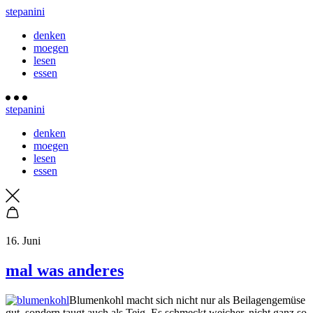
stepanini
denken
moegen
lesen
essen
stepanini
denken
moegen
lesen
essen
16. Juni
mal was anderes
Blumenkohl macht sich nicht nur als Beilagengemüse
gut, sondern taugt auch als Teig. Es schmeckt weicher, nicht ganz so