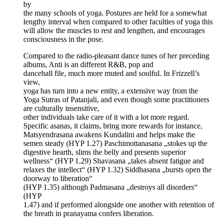
by
the many schools of yoga. Postures are held for a somewhat
lengthy interval when compared to other faculties of yoga this
will allow the muscles to rest and lengthen, and encourages
consciousness in the pose.
Compared to the radio-pleasant dance tunes of her preceding
albums, Anti is an different R&B, pop and
dancehall file, much more muted and soulful. In Frizzell’s
view,
yoga has turn into a new entity, a extensive way from the
Yoga Sutras of Patanjali, and even though some practitioners
are culturally insensitive,
other individuals take care of it with a lot more regard.
Specific asanas, it claims, bring more rewards for instance,
Matsyendrasana awakens Kundalini and helps make the
semen steady (HYP 1.27) Paschimottanasana „stokes up the
digestive hearth, slims the belly and presents superior
wellness“ (HYP 1.29) Shavasana „takes absent fatigue and
relaxes the intellect“ (HYP 1.32) Siddhasana „bursts open the
doorway to liberation“
(HYP 1.35) although Padmasana „destroys all disorders“
(HYP
1.47) and if performed alongside one another with retention of
the breath in pranayama confers liberation.