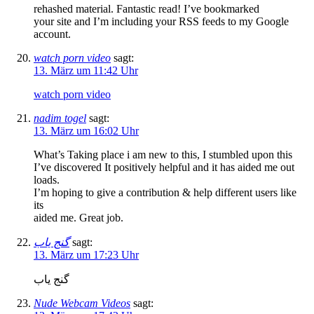
rehashed material. Fantastic read! I’ve bookmarked
your site and I’m including your RSS feeds to my Google
account.
watch porn video
sagt:
13. März um 11:42 Uhr
watch porn video
nadim togel
sagt:
13. März um 16:02 Uhr
What’s Taking place i am new to this, I stumbled upon this
I’ve discovered It positively helpful and it has aided me out
loads.
I’m hoping to give a contribution & help different users like
its
aided me. Great job.
گنج یاب
sagt:
13. März um 17:23 Uhr
گنج یاب
Nude Webcam Videos
sagt: