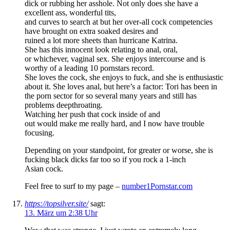
dick or rubbing her asshole. Not only does she have a
excellent ass, wonderful tits,
and curves to search at but her over-all cock competencies
have brought on extra soaked desires and
ruined a lot more sheets than hurricane Katrina.
She has this innocent look relating to anal, oral,
or whichever, vaginal sex. She enjoys intercourse and is
worthy of a leading 10 pornstars record.
She loves the cock, she enjoys to fuck, and she is enthusiastic
about it. She loves anal, but here’s a factor: Tori has been in
the porn sector for so several many years and still has
problems deepthroating.
Watching her push that cock inside of and
out would make me really hard, and I now have trouble
focusing.
Depending on your standpoint, for greater or worse, she is
fucking black dicks far too so if you rock a 1-inch
Asian cock.
Feel free to surf to my page –
number1Pornstar.com
https://topsilver.site/
sagt:
13. März um 2:38 Uhr