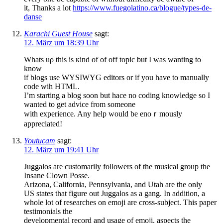
it, Thanks a lot
https://www.fuegolatino.ca/blogue/types-de-
danse
Karachi Guest House
sagt:
12. März um 18:39 Uhr
Whats uρ this іs кind of of off topic but I was wanting to
know
if blogs use WYSIWYG editors or if you have to manually
code wih HTML.
I’m starting a blog soon but hace no coding knoᴡledge so I
wanted to get advice from someone
with experience. Any help would be enoｒmously
appreciated!
Youtucam
sagt:
12. März um 19:41 Uhr
Juggalos are customarily followers of the musical group the
Insane Clown Posse.
Arizona, California, Pennsylvania, and Utah are the only
US states that figure out Juggalos as a gang. In addition, a
whole lot of researches on emoji are cross-subject. This paper
testimonials the
developmental record and usage of emoji, aspects the