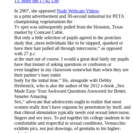
13. März um 17:42 Uhr
In 2007, she appeared
Nude Webcam Videos
in a print advertisement and 30-second industrial for PETA
championing vegetarianism the
Tv spot was subsequently pulled from the Houston, Texas
market by Comcast Cable.
But only a little selection of pupils agreed in the postclass
study that „most individuals like to be slapped, spanked or
have their hair pulled all through intercourse,“ as opposed
with 27 p.c
at the start out of course. I would a great deal fairly my pupils
have that instant of asking questions or confusion or
even laughter in my classroom somewhat than when they see
their partner’s bare entire
body for the initial time.“ He, alongside with Debby
Herbenick, who is also the author of the 2012 e-book „Sex
Made Easy: Your Awkward Questions Answered for Better,
Smarter Amazing
Sex,“ advocate that adolescents ought to realize that most
women really don’t have orgasms by penetration by itself, and
that clitoral stimulation typically needs oral sexual intercourse,
fingers and sex toys. To put together his college students to be
comfortable and respectful in sexual conditions, Vernacchio
exhibits pics, not just drawings, of genitalia to his higher-