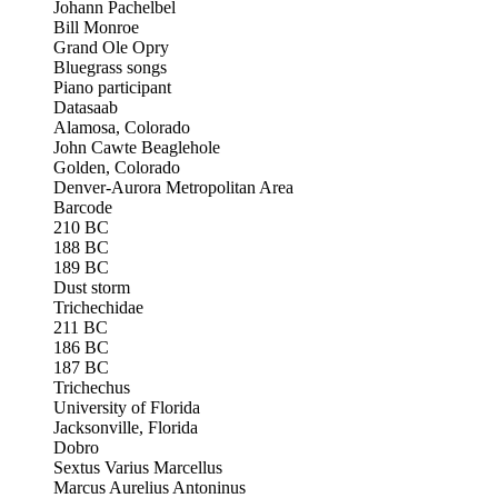
Johann Pachelbel
Bill Monroe
Grand Ole Opry
Bluegrass songs
Piano participant
Datasaab
Alamosa, Colorado
John Cawte Beaglehole
Golden, Colorado
Denver-Aurora Metropolitan Area
Barcode
210 BC
188 BC
189 BC
Dust storm
Trichechidae
211 BC
186 BC
187 BC
Trichechus
University of Florida
Jacksonville, Florida
Dobro
Sextus Varius Marcellus
Marcus Aurelius Antoninus