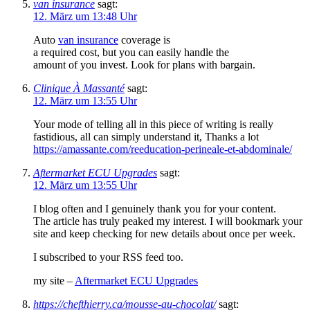
van insurance
sagt:
12. März um 13:48 Uhr
Auto
van insurance
coverage is
a required cost, but you can easily handle the
amount of you invest. Look for plans with bargain.
Clinique À Massanté
sagt:
12. März um 13:55 Uhr
Your mode of telling all in this piece of writing is really
fastidious, all can simply understand it, Thanks a lot
https://amassante.com/reeducation-perineale-et-abdominale/
Aftermarket ECU Upgrades
sagt:
12. März um 13:55 Uhr
I blog often and I genuinely thank you for your content.
The article has truly peaked my interest. I will bookmark your
site and keep checking for new details about once per week.
I subscribed to your RSS feed too.
my site –
Aftermarket ECU Upgrades
https://chefthierry.ca/mousse-au-chocolat/
sagt: