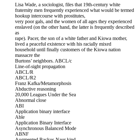
Lisa Wade, a sociologist, files that 19th-century white
fraternity men frequently experienced what would be termed
hookup intercourse with prostitutes,
very poor gals, and the women of all ages they experienced
enslaved (on the other hand, the latter is frequently described
as
rape). Pacer, the son of a white father and Kiowa mother,
lived a peaceful existence with his racially mixed
household until finally customers of the Kiowa nation
massacre the
Burtons’ neighbors. ABCL/c
Line-of-sight propagation
ABCL/R
ABCL/R2
Franz Kafka/Metamorphosis
Abductive reasoning
20,000 Leagues Under the Sea
Abnormal close
ABI
Application binary interface
Able
Application Binary Interface
Asynchronous Balanced Mode
ABNF
Augmented Backus-Naur kind