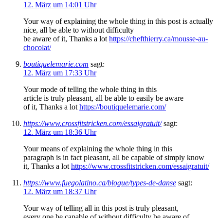
12. März um 14:01 Uhr
Your way of explaining the whole thing in this post is actually
nice, all be able to without difficulty
be aware of it, Thanks a lot
https://chefthierry.ca/mousse-au-
chocolat/
boutiquelemarie.com
sagt:
12. März um 17:33 Uhr
Your mode of telling the whole thing in this
article is truly pleasant, all be able to easily be aware
of it, Thanks a lot
https://boutiquelemarie.com/
https://www.crossfitstricken.com/essaigratuit/
sagt:
12. März um 18:36 Uhr
Your means of explaining the whole thing in this
paragraph is in fact pleasant, all be capable of simply know
it, Thanks a lot
https://www.crossfitstricken.com/essaigratuit/
https://www.fuegolatino.ca/blogue/types-de-danse
sagt:
12. März um 18:37 Uhr
Your way of telling all in this post is truly pleasant,
every one be capable of without difficulty be aware of