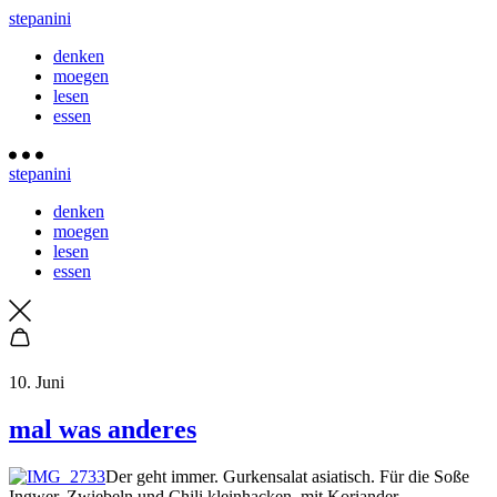
stepanini
denken
moegen
lesen
essen
stepanini
denken
moegen
lesen
essen
10. Juni
mal was anderes
Der geht immer. Gurkensalat asiatisch. Für die Soße
Ingwer, Zwiebeln und Chili kleinhacken, mit Koriander,