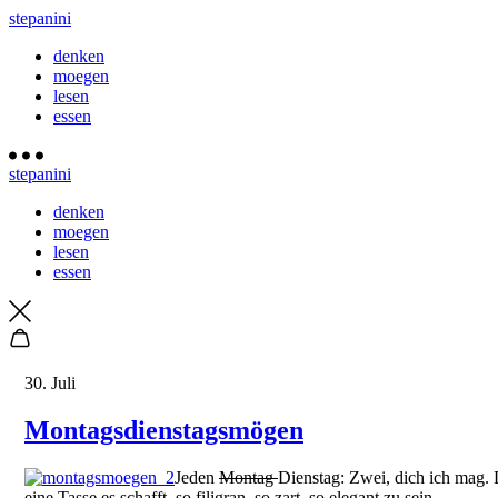
stepanini
denken
moegen
lesen
essen
stepanini
denken
moegen
lesen
essen
30. Juli
Montagsdienstagsmögen
Jeden
Montag
Dienstag: Zwei, dich ich mag. 
eine Tasse es schafft, so filigran, so zart, so elegant zu sein.