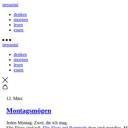
stepanini
denken
moegen
lesen
essen
stepanini
denken
moegen
lesen
essen
12. März
Montagsmögen
Jeden Montag: Zwei, die ich mag.
Flip-Flops sind toll.
Flip-Flops mit Bommeln
dran sind grandios. Ma