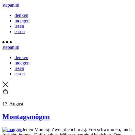
stepanini
denken
moegen
lesen
essen
stepanini
denken
moegen
lesen
essen
17. August
Montagsmögen
Jeden Montag: Zwei, die ich mag. Frei schwimmen, mich
freischwimmen. Dafür gab es früher sogar ein Abzeichen. Den