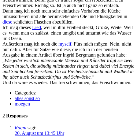
Freischwimmer. Richtig so. Ist ja auch nicht ganz so einfach.
Dann mag ich noch mein sehr einfaches Vorhaben die Küche
umzusortieren und alle herumstehenden Öle und Flüssigkeiten in
diese
schlichten Flaschen abzufüllen.
Ich mag dieses
Lied
, weil in ihm Freiheit steckt, Größe, Weite. Weil
es, wenn man es zulässt, einen umgibt und umarmt wie das Wasser
im Ozean.
Außerdem mag ich noch die
myself
. Fürs mich mögen. Nein, nicht
nur dafür. Aber für Sätze wie diese, die ich in in der neusten
Ausgabe in einem Artikel über Ingrid Bergmann gefunden habe:
„
Wie jeder wirklich interessante Mensch und Künstler trägt sie zwei
Seiten in sich, die ständig miteinander ringen und dabei viel Energie
und Sinnlichkeit freisetzen. Da ist Freiheitssehnsucht und Wildheit in
ihr, aber auch Schutzbedürfnis und Schwäche.“
Und da wäre es wieder: Das frei schwimmen, das Freischwimmen.
Categories:
alles sonst so
moegen
2 Responses
Ragni
sagt:
20. August um 13:45 Uhr