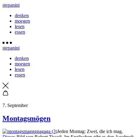
stepanini
denken
moegen
lesen
essen
stepanini
denken
moegen
lesen
essen
7. September
Montagsmögen
Jeden Montag: Zwei, die ich mag.
Dieses
Bild von Robert Tiscoli. Im Englischen gibt es den Ausdruck