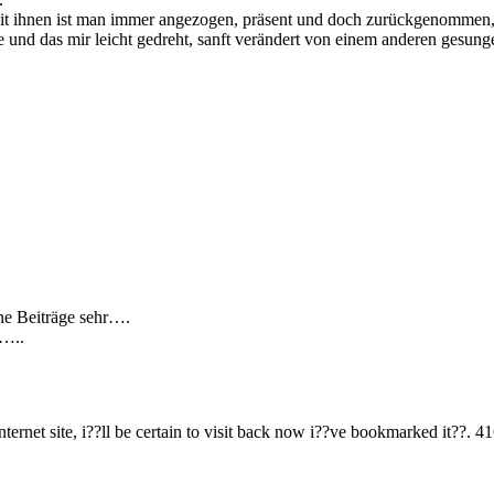
it ihnen ist man immer angezogen, präsent und doch zurückgenommen, n
und das mir leicht gedreht, sanft verändert von einem anderen gesunge
ine Beiträge sehr….
t…..
ernet site, i??ll be certain to visit back now i??ve bookmarked it??. 4