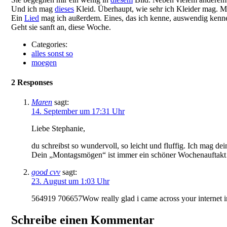
Und ich mag
dieses
Kleid. Überhaupt, wie sehr ich Kleider mag. M
Ein
Lied
mag ich außerdem. Eines, das ich kenne, auswendig kenne 
Geht sie sanft an, diese Woche.
Categories:
alles sonst so
moegen
2 Responses
Maren
sagt:
14. September um 17:31 Uhr
Liebe Stephanie,
du schreibst so wundervoll, so leicht und fluffig. Ich mag de
Dein „Montagsmögen“ ist immer ein schöner Wochenauftak
good cvv
sagt:
23. August um 1:03 Uhr
564919 706657Wow really glad i came across your internet int
Schreibe einen Kommentar