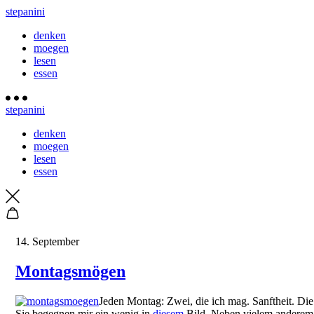
stepanini
denken
moegen
lesen
essen
stepanini
denken
moegen
lesen
essen
14. September
Montagsmögen
Jeden Montag: Zwei, die ich mag. Sanftheit. Die
Sie begegnen mir ein wenig in
diesem
Bild. Neben vielem anderem