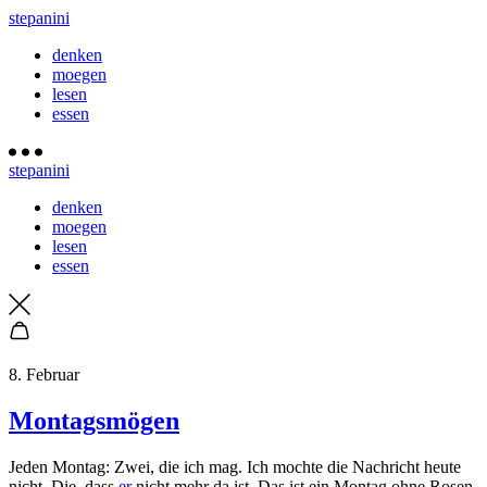
stepanini
denken
moegen
lesen
essen
stepanini
denken
moegen
lesen
essen
8. Februar
Montagsmögen
J
eden Montag: Zwei, die ich mag. Ich mochte die Nachricht heute
nicht. Die, dass
er
nicht mehr da ist. Das ist ein Montag ohne Rosen.