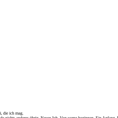
, die ich mag.
rade nichts anderes übrig. Neuer Job. Von vorne beginnen. Ein Anfang. 