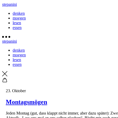
stepanini
denken
moegen
lesen
essen
stepanini
denken
moegen
lesen
essen
23. Oktober
Montagsmögen
Jeden Montag (gut, dass klappt nicht immer, aber dazu später): Zwei
Aktuell: „Lass uns mal an uns selber glauben“. Bleibt mir auch ge