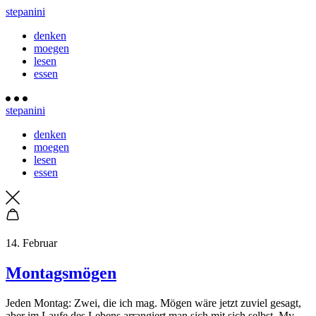
stepanini
denken
moegen
lesen
essen
stepanini
denken
moegen
lesen
essen
14. Februar
Montagsmögen
Jeden Montag: Zwei, die ich mag. Mögen wäre jetzt zuviel gesagt,
aber im Laufe des Lebens arrangiert man sich mit sich selbst. My