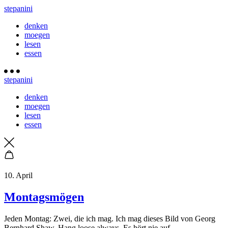
stepanini
denken
moegen
lesen
essen
stepanini
denken
moegen
lesen
essen
10. April
Montagsmögen
Jeden Montag: Zwei, die ich mag. Ich mag dieses Bild von Georg
Bernhard Shaw. Hang loose always. Es hört nie auf.