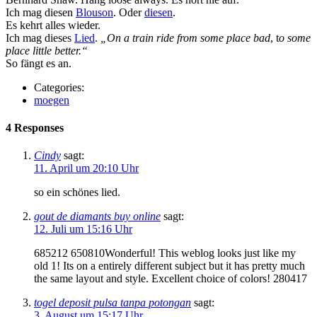
Ich mag diesen
Blouson
. Oder
diesen
.
Es kehrt alles wieder.
Ich mag dieses
Lied
.
„On a train ride from some place bad
, t
o some
place little better.“
So fängt es an.
Categories:
moegen
4 Responses
Cindy
sagt:
11. April um 20:10 Uhr
so ein schönes lied.
gout de diamants buy online
sagt:
12. Juli um 15:16 Uhr
685212 650810Wonderful! This weblog looks just like my
old 1! Its on a entirely different subject but it has pretty much
the same layout and style. Excellent choice of colors! 280417
togel deposit pulsa tanpa potongan
sagt:
3. August um 15:17 Uhr