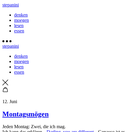
stepanini
denken
moegen
lesen
essen
stepanini
denken
moegen
lesen
essen
12. Juni
Montagsmögen
Jeden Montag: Zwei, die ich mag.
Ich kann das erklären. „
Darling, you are different
„. Genauso ist es.