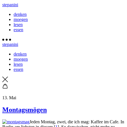
stepanini
denken
moegen
lesen
essen
stepanini
denken
moegen
lesen
essen
13. Mai
Montagsmögen
Jeden Montag, zwei, die ich mag: Kaffee im Cafe. In
Berlin am liebsten in diesem [
1
]. So dazwischen, nicht mehr zu