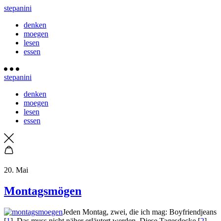
stepanini
denken
moegen
lesen
essen
stepanini
denken
moegen
lesen
essen
20. Mai
Montagsmögen
Jeden Montag, zwei, die ich mag: Boyfriendjeans
[
1
]. Das muss nicht näher erläutert werden. Diese Tagesdecke [
2
],