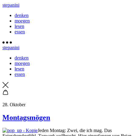
stepanini
denken
moegen
lesen
essen
stepanini
denken
moegen
lesen
essen
28. Oktober
Montagsmögen
Jeden Montag: Zwei, die ich mag. Das
Feierabendgefühl, Tagwerk vollbracht. Hier eingefangen von Brian