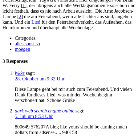
W. Ferry [
1
], der übrigens auch alle Werktagsmomente so schön und
leicht festhält, dass es nie nach Arbeit aussieht. Die Arne Jacobsen-
Lampe [
2
] die am Feierabend, wenn alle Lichter aus sind, angehen
kann. Und ein
Lied
für den Feierabendverkehr, das Aufstehen, das
Heimkommen und überhaupt alle Wochentage.
Categories:
alles sonst so
moegen
3 Responses
lykke
sagt:
28. Oktober um 9:32 Uhr
Diese Lampe geht bei mir auch zum Feierabend. Und vielen
Dank für dieses Lied, was mir den Wochenbeginn
verschönert hat. Schöne Grüße
dark web search engine online
sagt:
5. Juli um 8:53 Uhr
800649 576207A blog like yours should be earning much
dollars from adsense..-., 940158