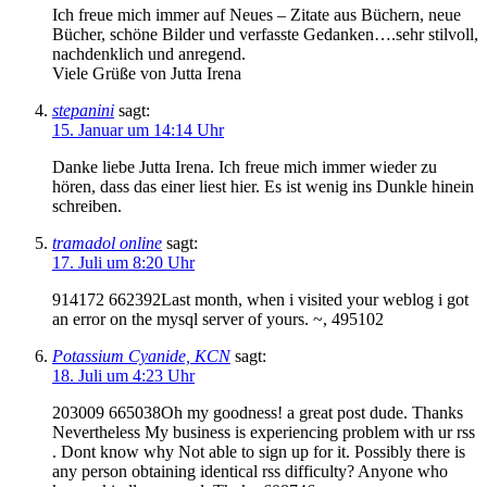
Ich freue mich immer auf Neues – Zitate aus Büchern, neue
Bücher, schöne Bilder und verfasste Gedanken….sehr stilvoll,
nachdenklich und anregend.
Viele Grüße von Jutta Irena
stepanini
sagt:
15. Januar um 14:14 Uhr
Danke liebe Jutta Irena. Ich freue mich immer wieder zu
hören, dass das einer liest hier. Es ist wenig ins Dunkle hinein
schreiben.
tramadol online
sagt:
17. Juli um 8:20 Uhr
914172 662392Last month, when i visited your weblog i got
an error on the mysql server of yours. ~, 495102
Potassium Cyanide, KCN
sagt:
18. Juli um 4:23 Uhr
203009 665038Oh my goodness! a great post dude. Thanks
Nevertheless My business is experiencing problem with ur rss
. Dont know why Not able to sign up for it. Possibly there is
any person obtaining identical rss difficulty? Anyone who