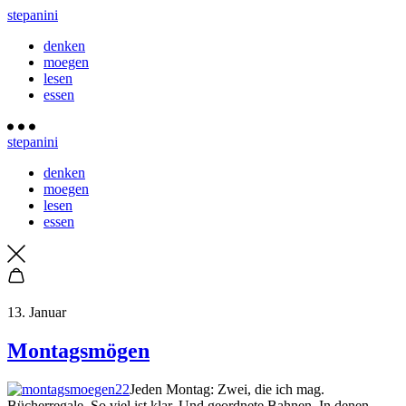
stepanini
denken
moegen
lesen
essen
stepanini
denken
moegen
lesen
essen
13. Januar
Montagsmögen
Jeden Montag: Zwei, die ich mag.
Bücherregale. So viel ist klar. Und geordnete Bahnen. In denen