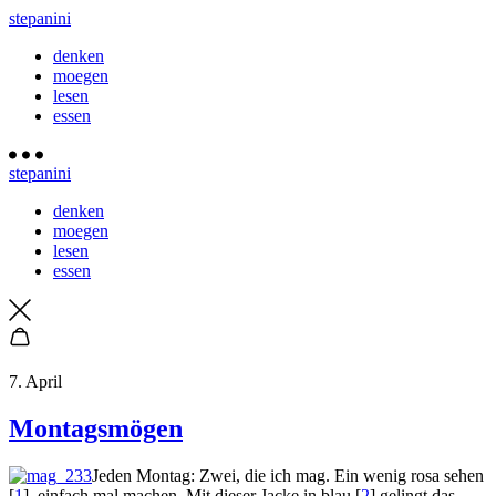
stepanini
denken
moegen
lesen
essen
stepanini
denken
moegen
lesen
essen
7. April
Montagsmögen
Jeden Montag: Zwei, die ich mag. Ein wenig rosa sehen
[
1
], einfach mal machen. Mit dieser Jacke in blau [
2
] gelingt das