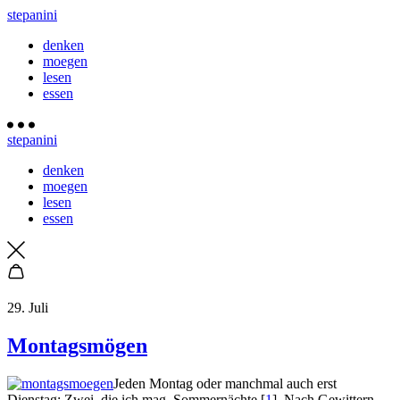
stepanini
denken
moegen
lesen
essen
stepanini
denken
moegen
lesen
essen
29. Juli
Montagsmögen
Jeden Montag oder manchmal auch erst
Dienstag: Zwei, die ich mag. Sommernächte [
1
]. Nach Gewittern,