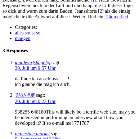
Regenschwere noch in der Luft und überhaupt die Luft diese Tage,
so dick und warm zum darin Baden. Jeansshorts [
2
] als die einzig
mögliche textile Antwort auf dieses Wetter. Und ein
Träumerlied
.
Categories:
alles sonst so
moegen
3 Responses
maulwurfshügelig
sagt:
30. Juli um 9:57 Uhr
da finde ich anschluss……!
ich glaube die mag ich auch.
하바네로
sagt:
20. Juli um 0:23 Uhr
938255 648180This will likely be a terrific web site, may you
be interested in performing an interview about how you
developed it? If so e-mail me! 771787
real estate market
sagt: