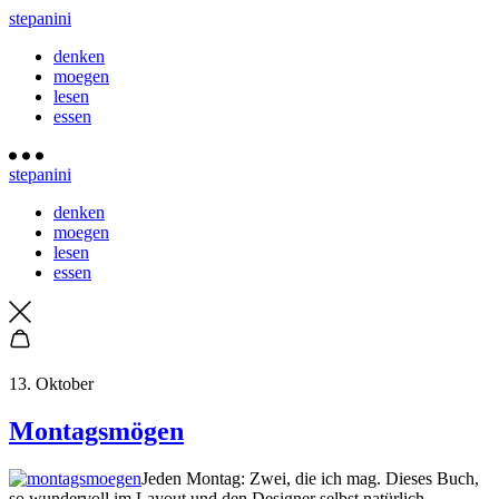
stepanini
denken
moegen
lesen
essen
stepanini
denken
moegen
lesen
essen
13. Oktober
Montagsmögen
Jeden Montag: Zwei, die ich mag. Dieses Buch,
so wundervoll im Layout und den Designer selbst natürlich