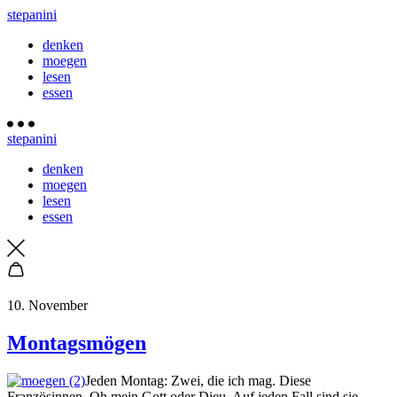
stepanini
denken
moegen
lesen
essen
stepanini
denken
moegen
lesen
essen
10. November
Montagsmögen
Jeden Montag: Zwei, die ich mag. Diese
Französinnen. Oh mein Gott oder Dieu. Auf jeden Fall sind sie