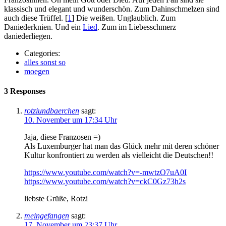
klassisch und elegant und wunderschön. Zum Dahinschmelzen sind
auch diese Trüffel. [
1
] Die weißen. Unglaublich. Zum
Daniederknien. Und ein
Lied
. Zum im Liebesschmerz
daniederliegen.
Categories:
alles sonst so
moegen
3 Responses
rotziundbaerchen
sagt:
10. November um 17:34 Uhr
Jaja, diese Franzosen =)
Als Luxemburger hat man das Glück mehr mit deren schöner
Kultur konfrontiert zu werden als vielleicht die Deutschen!!
https://www.youtube.com/watch?v=-mwtzO7uA0I
https://www.youtube.com/watch?v=ckC0Gz73h2s
liebste Grüße, Rotzi
meingefangen
sagt:
17. November um 23:37 Uhr