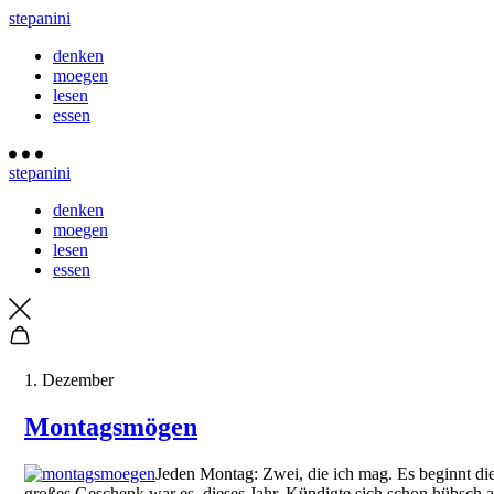
stepanini
denken
moegen
lesen
essen
stepanini
denken
moegen
lesen
essen
1. Dezember
Montagsmögen
Jeden Montag: Zwei, die ich mag. Es beginnt die
großes Geschenk war es, dieses Jahr. Kündigte sich schon hübsch 