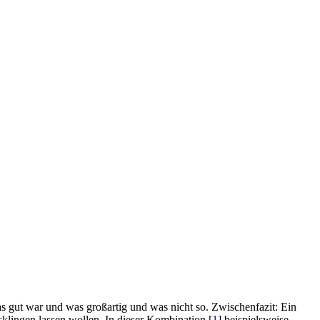
as gut war und was großartig und was nicht so. Zwischenfazit: Ein
lingen lassen wollen. In dieser Kombination [
1
] beispielsweise.