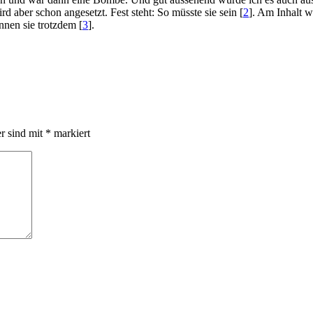
ird aber schon angesetzt. Fest steht: So müsste sie sein [
2
]. Am Inhalt w
nnen sie trotzdem [
3
].
er sind mit
*
markiert