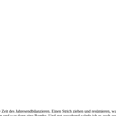
 Zeit des Jahresendbilanzieren. Einen Strich ziehen und resümieren, w
an und war dann eine Bombe. Und gut aussehend würde ich es auch ausk