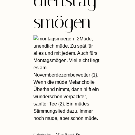
dienstag
smögen
Müde,
unendlich müde. Zu spät für
alles und mit jedem. Auch fürs
Montagsmögen. Vielleicht liegt
es am
Novemberdezemberwetter {
1
}.
Wenn die müde Melancholie
Überhand nimmt, dann hilft ein
wunderschön verpackter,
sanfter Tee {
2
}. Ein müdes
Stimmungslied
dazu. Immer
noch müde, aber schön müde.
Categories:
Alles Sonst So