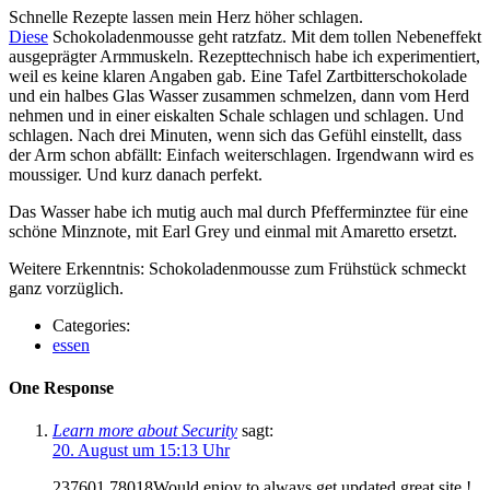
Schnelle Rezepte lassen mein Herz höher schlagen.
Diese
Schokoladenmousse geht ratzfatz. Mit dem tollen Nebeneffekt
ausgeprägter Armmuskeln. Rezepttechnisch habe ich experimentiert,
weil es keine klaren Angaben gab. Eine Tafel Zartbitterschokolade
und ein halbes Glas Wasser zusammen schmelzen, dann vom Herd
nehmen und in einer eiskalten Schale schlagen und schlagen. Und
schlagen. Nach drei Minuten, wenn sich das Gefühl einstellt, dass
der Arm schon abfällt: Einfach weiterschlagen. Irgendwann wird es
moussiger. Und kurz danach perfekt.
Das Wasser habe ich mutig auch mal durch Pfefferminztee für eine
schöne Minznote, mit Earl Grey und einmal mit Amaretto ersetzt.
Weitere Erkenntnis: Schokoladenmousse zum Frühstück schmeckt
ganz vorzüglich.
Categories:
essen
One Response
Learn more about Security
sagt:
20. August um 15:13 Uhr
237601 78018Would enjoy to always get updated great site ! .