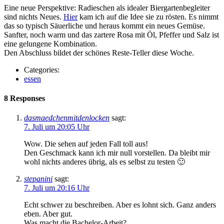
Eine neue Perspektive: Radieschen als idealer Biergartenbegleiter
sind nichts Neues.
Hier
kam ich auf die Idee sie zu rösten. Es nimmt
das so typisch Säuerliche und heraus kommt ein neues Gemüse.
Sanfter, noch warm und das zartere Rosa mit Öl, Pfeffer und Salz ist
eine gelungene Kombination.
Den Abschluss bildet der schönes Reste-Teller diese Woche.
Categories:
essen
8 Responses
dasmaedchenmitdenlocken
sagt:
7. Juli um 20:05 Uhr
Wow. Die sehen auf jeden Fall toll aus!
Den Geschmack kann ich mir null vorstellen. Da bleibt mir
wohl nichts anderes übrig, als es selbst zu testen 🙂
stepanini
sagt:
7. Juli um 20:16 Uhr
Echt schwer zu beschreiben. Aber es lohnt sich. Ganz anders
eben. Aber gut.
Was macht die Bachelor-Arbeit?