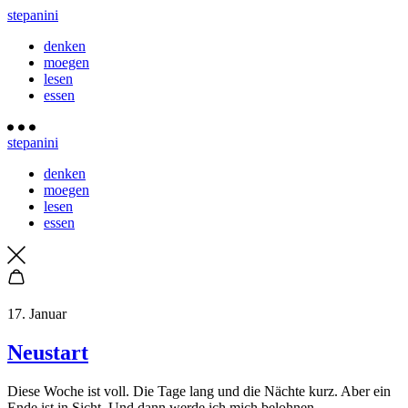
stepanini
denken
moegen
lesen
essen
stepanini
denken
moegen
lesen
essen
17. Januar
Neustart
Diese Woche ist voll. Die Tage lang und die Nächte kurz. Aber ein
Ende ist in Sicht. Und dann werde ich mich belohnen.