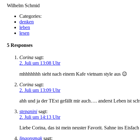
Wilhelm Schmid
Categories:
denken
leben
lesen
5 Responses
Corina
sagt:
2. Juli um 13:08 Uhr
mhhhhhhh sieht nach einem Kafe vietnam style aus 😉
Corina
sagt:
2. Juli um 13:09 Uhr
ahh und ja der TExt gefällt mir auch…. anderst Leben ist s
stepanini
sagt:
2. Juli um 14:13 Uhr
Liebe Corina, das ist mein neuster Favorit. Sahne ins Eisfac
lingonsmak
sagt: