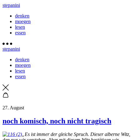
stepanini
denken
moegen
lesen
essen
stepanini
denken
moegen
lesen
essen
27. August
noch komisch, noch nicht tragisch
„Es ist immer der gleiche Spruch. Dieser alberne Witz,
den nur wir verstehen. Aber mit diesem Witz bestätigen wir