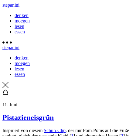
stepanini
denken
moegen
lesen
essen
stepanini
denken
moegen
lesen
essen
11. Juni
Pistazieneisgrün
Inspiriert von diesem
Schuh-Clip
, der mir Pom-Poms auf die Füße
zaubert, gleich das passende Kleid [
1
] und alternative Hosen [
2
] in